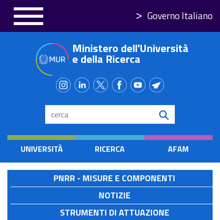
Salta
Governo Italiano
al
contenuto
Ministero dell'Università
principale
e della Ricerca
Search
UNIVERSITÀ
RICERCA
AFAM
PNRR - MISURE E COMPONENTI
NOTIZIE
STRUMENTI DI ATTUAZIONE